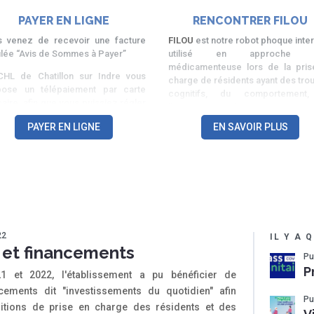
PAYER EN LIGNE
RENCONTRER FILOU
s venez de recevoir une facture
FILOU
est notre robot phoque inter
tulée “Avis de Sommes à Payer”
utilisé en approche n
médicamenteuse lors de la pris
CHL de Chatillon sur Indre vous
charge de résidents ayant des tro
pose un télépaiement par carte
cognitifs, du comportement
aire afin que vous puissiez régler
l’attention et de la communication.
 factures par Internet. Ces
PAYER EN LIGNE
EN SAVOIR PLUS
glements se feront par
Arrivée dans l’établissement en 
termédiaire d’un service sécurisé,
2019, notre nouveau compagnon 
oré par la Direction Générale des
2,5 kg et mesure 57 cm.
nces Publiques, et disponible 7j/7j
Il intervient en activité de groupe 
4h/24h.
session individuelle.
Les résultats de ses interventions
spectaculaires… en effet en si p
22
IL Y A 
temps, il a déjà apporté du bien-ê
 et financements
tous et a grandement contrib
Pu
l’amélioration des conditions de tr
P
1 et 2022, l'établissement a pu bénéficier de
des personnels soignants.
cements dit "investissements du quotidien" afin
Pu
ditions de prise en charge des résidents et des