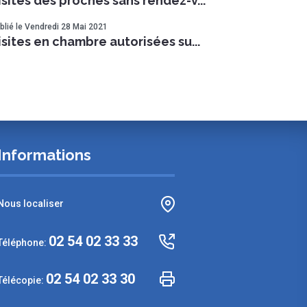
isites des proches sans rendez-v...
blié le Vendredi 28 Mai 2021
isites en chambre autorisées su...
Informations
Nous localiser
02 54 02 33 33
Téléphone:
02 54 02 33 30
Télécopie: