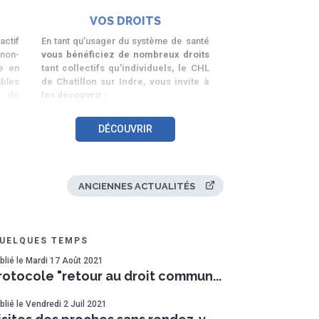
VOS DROITS
actif
En tant qu’usager du système de santé
on-
vous bénéficiez de nombreux droits
e en
tant collectifs qu’individuels, le CHL
ubles
de Chatillon sur Indre, vous invite à
, de
les découvrir :
DÉCOUVRIR
Avril
pèse
ou en
ANCIENNES ACTUALITÉS
 sont
eu de
QUELQUES TEMPS
tre à
ué à
blié le Mardi 17 Août 2021
avail
rotocole "retour au droit commun...
blié le Vendredi 2 Juil 2021