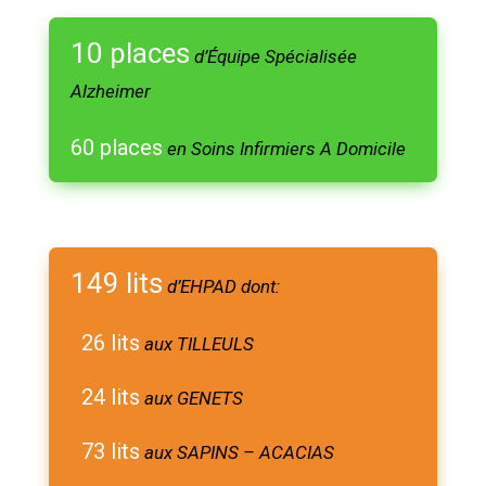
10 places
d’Équipe Spécialisée
Alzheimer
60 places
en Soins Infirmiers A Domicile
149 lits
d’EHPAD dont:
26 lits
aux TILLEULS
24 lits
aux GENETS
73 lits
aux SAPINS – ACACIAS