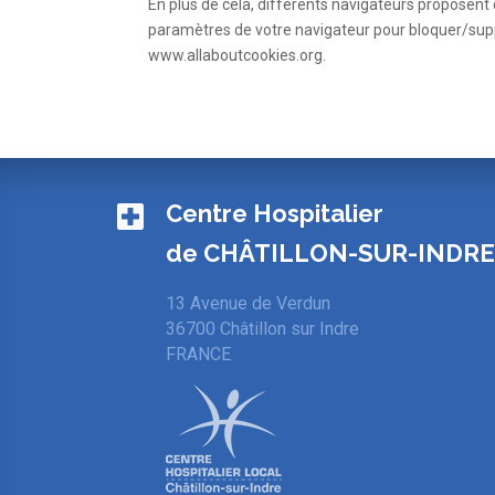
En plus de cela, différents navigateurs proposent
paramètres de votre navigateur pour bloquer/suppri
www.allaboutcookies.org.
Centre Hospitalier
de CHÂTILLON-SUR-INDR
13 Avenue de Verdun
36700 Châtillon sur Indre
FRANCE