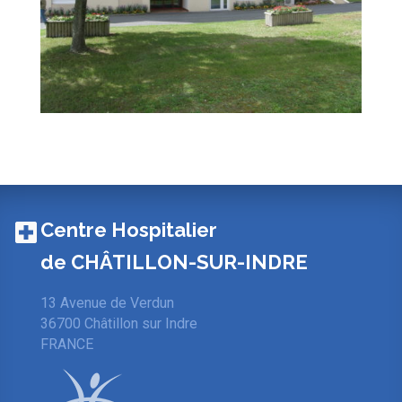
Centre Hospitalier
de CHÂTILLON-SUR-INDRE
13 Avenue de Verdun
36700 Châtillon sur Indre
FRANCE