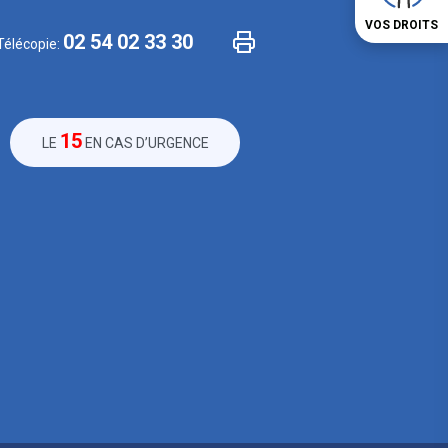
VOS DROITS
02 54 02 33 30
Télécopie:
15
LE
EN CAS D’URGENCE