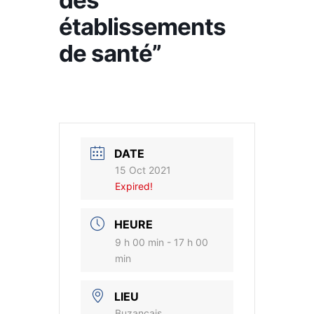
des
établissements
de santé”
DATE
15 Oct 2021
Expired!
HEURE
9 h 00 min - 17 h 00
min
LIEU
Buzançais